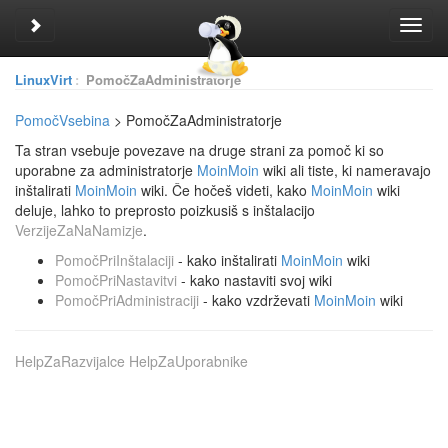
Toggle sidebar
Toggl
navig
LinuxVirt
:
PomočZaAdministratorje
PomočVsebina
> PomočZaAdministratorje
Ta stran vsebuje povezave na druge strani za pomoč ki so
uporabne za administratorje
MoinMoin
wiki ali tiste, ki nameravajo
inštalirati
MoinMoin
wiki. Če hočeš videti, kako
MoinMoin
wiki
deluje, lahko to preprosto poizkusiš s inštalacijo
VerzijeZaNaNamizje
.
PomočPriInštalaciji
- kako inštalirati
MoinMoin
wiki
PomočPriNastavitvi
- kako nastaviti svoj wiki
PomočPriAdministraciji
- kako vzdrževati
MoinMoin
wiki
HelpZaRazvijalce
HelpZaUporabnike